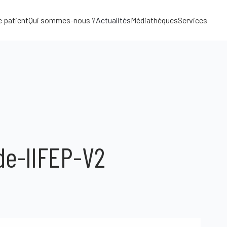
e patient
Qui sommes-nous ?
Actualités
Médiathèques
Services
de-lIFEP-V2