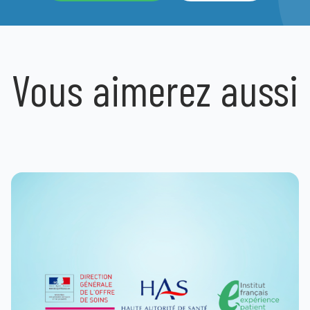
et concernant l’amélioration des relations entre usager
la dimension clinique ou encore le numérique au service 
 votre initiative permet de développer la culture de l’ex
 serions ravis d’accueillir votre témoignage et de soute
Vous aimerez aussi
 la 1ʳᵉ édition des Trophées de l’Expérience Patient
ici
!
est facile et rapide !
age à rien. Si votre projet est éligible, nous vous dema
t
e fixée au 1ᵉʳ mars 2024