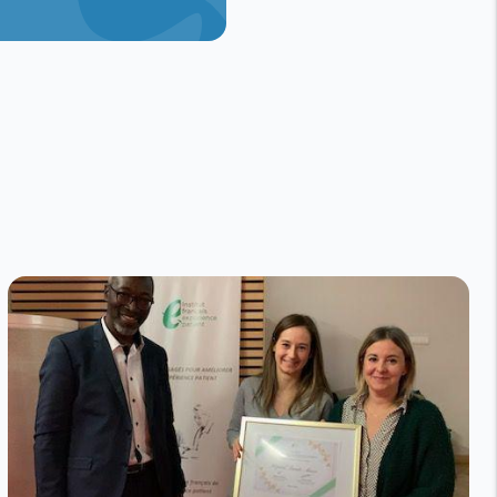
s et professionnels de
de l’expérience du
périence patient dans
nir vos idées.
nderons de confirmer