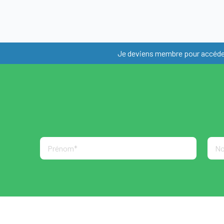
Je deviens membre pour accéder
Qui partici
Toute organisation de
santé
(établissement de 
structure médico-social
de santé,…) ayant entrep
action significative en fa