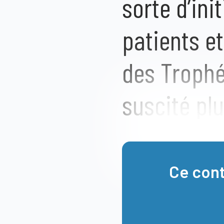
sorte d’ini
patients et
des Trophé
suscité pl
battre) ! E
projecteur 
Ce cont
sur vos act