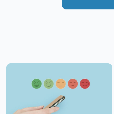
Si vous avez mené un proj
santé, l’amélioration de 
patient, ou simplement si
votre établissement… nous
Découvrez les lauréats de
Déposer sa candidature, c’
En plus, cela ne vous eng
votre participation.
Je propose mon proje
Date limite de candidatur