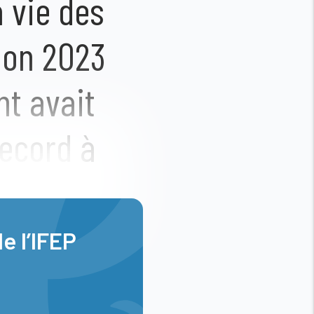
a vie des
tion 2023
nt avait
record à
n coup de
nnovantes,
e l’IFEP