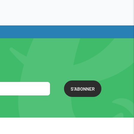
le
ompense ?
S'ABONNER
ats des trophées
 un
soutien financier
 jusqu’à 5000€
et