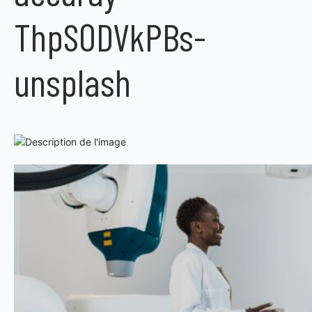
ThpS0DVkPBs-
unsplash