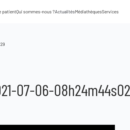
e patient
Qui sommes-nous ?
Actualités
Médiathèques
Services
029
021-07-06-08h24m44s0