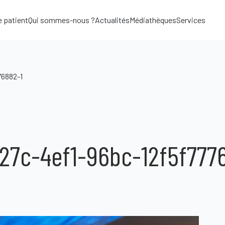
e patient
Qui sommes-nous ?
Actualités
Médiathèques
Services
76882-1
27c-4ef1-96bc-12f5f777