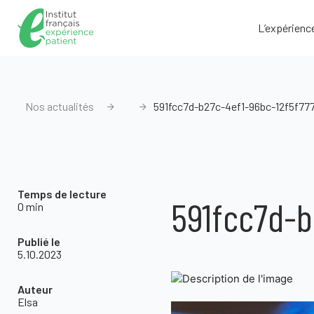
L’expérienc
Nos actualités
591fcc7d-b27c-4ef1-96bc-12f5f77
Temps de lecture
591fcc7d-b
0 min
Publié le
5.10.2023
Auteur
Elsa