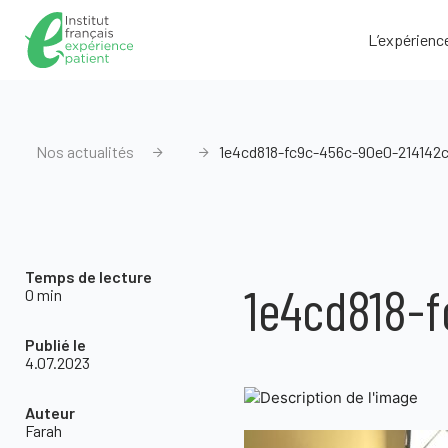
L’expérienc
Nos actualités
1e4cd818-fc9c-456c-90e0-214142
Temps de lecture
1e4cd818-
0 min
Publié le
4.07.2023
Auteur
Farah