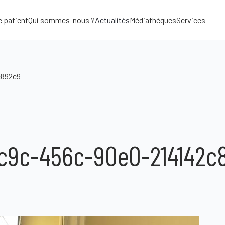
e patient
Qui sommes-nous ?
Actualités
Médiathèques
Services
c892e9
fc9c-456c-90e0-214142c