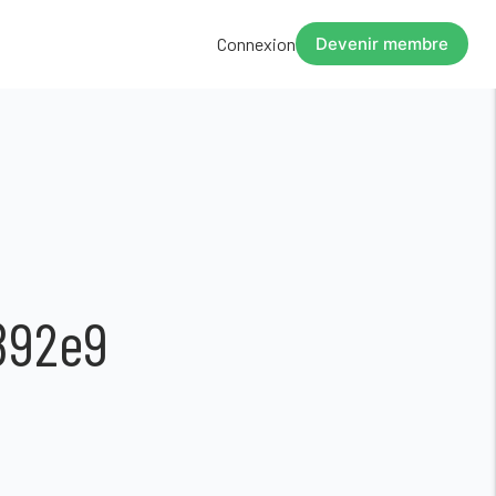
Connexion
Devenir membre
892e9