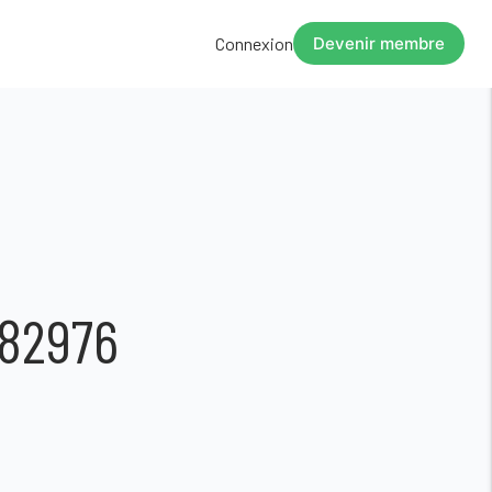
Connexion
Devenir membre
182976