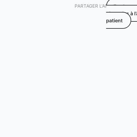
PARTAGER L'ARTICLE
Etude qual
obstacles à l
patient