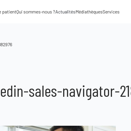
e patient
Qui sommes-nous ?
Actualités
Médiathèques
Services
2182976
kedin-sales-navigator-2