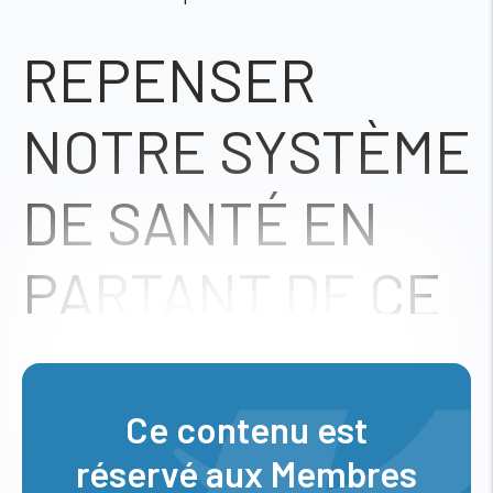
REPENSER
NOTRE SYSTÈME
DE SANTÉ EN
PARTANT DE CE
QUE VIVENT LES
PATIENTS
Ce contenu est
réservé aux Membres